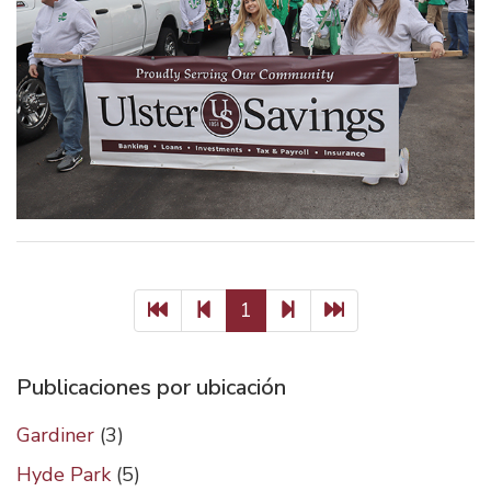
Primera
Página
Página
Última
1
página
anterior
siguiente
página
Publicaciones por ubicación
Gardiner
(3)
Hyde Park
(5)