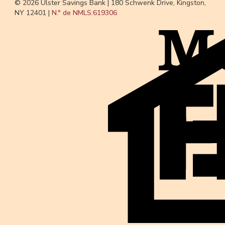
© 2026 Ulster Savings Bank |
180 Schwenk Drive, Kingston,
NY 12401 |
N.° de NMLS:
619306