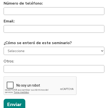
Número de teléfono:
Email:
¿Cómo se enteró de este seminario?
Otros:
Ayúdenos
a
evitar
el
correo
no
deseado: