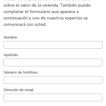
sobre el valor de la vivienda. También puede
completar el formulario que aparece a
continuación y uno de nuestros expertos se
comunicará con usted.
Formulario
Nombre:
de
solicitud
de
Apellido:
contacto
de
préstamo
Número de teléfono:
sobre
el
valor
de
Dirección de email:
la
vivienda